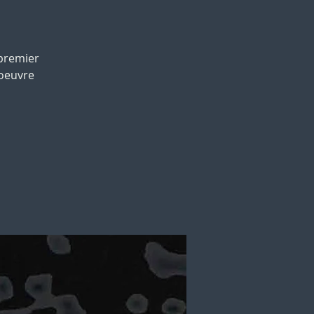
premier
 oeuvre