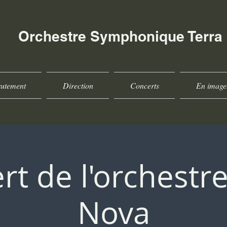
Orchestre Symphonique Terra
utement
Direction
Concerts
En image
rt de l'orchestre
Nova