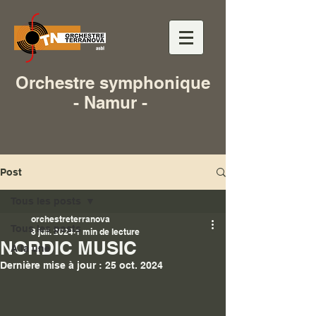
Orchestre symphonique
- Namur -
Post
Tous les posts
orchestreterranova
Tous les posts
8 juil. 2024
1 min de lecture
NORDIC MUSIC
A la une
Dernière mise à jour :
25 oct. 2024